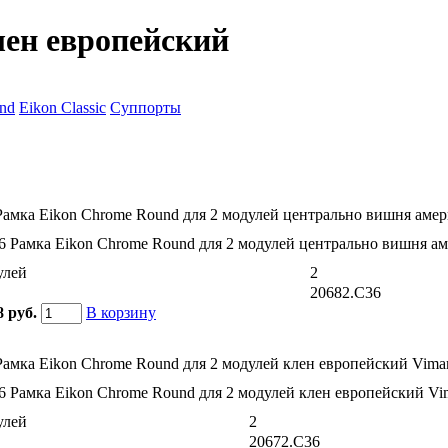
лен европейский
nd
Eikon Classic
Суппорты
Рамка Eikon Chrome Round для 2 модулей центрально вишня амер
улей
2
20682.C36
8 руб.
В корзину
Рамка Eikon Chrome Round для 2 модулей клен европейский Vima
улей
2
20672.C36