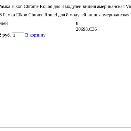
Рамка Eikon Chrome Round для 8 модулей вишня американская Vi
улей
8
20698.C36
2 руб.
В корзину