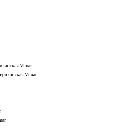
иканская Vimar
r