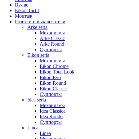
By-me
Eikon Tactil
Монтаж
Розетки и выключатели
Arke seria
Механизмы
Arke Classic
Arke Round
Суппорты
Eikon seria
Механизмы
Eikon Chrome
Eikon Total Look
Eikon Evo
Eikon Round
Eikon Classic
Суппорты
Idea seria
Механизмы
Idea Classica
Idea Rondo
Суппорты
Linea
Linea
Механизмы