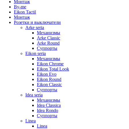
Монтаж
By-me
Eikon Tactil
Монтаж
Розетки и выключатели
Arke seria
Механизмы
Arke Classic
Arke Round
Суппорты
Eikon seria
Механизмы
Eikon Chrome
Eikon Total Look
Eikon Evo
Eikon Round
Eikon Classic
Суппорты
Idea seria
Механизмы
Idea Classica
Idea Rondo
Суппорты
Linea
Linea