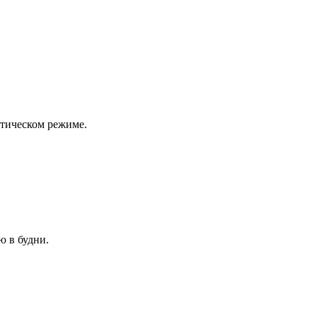
атическом режиме.
ю в будни.