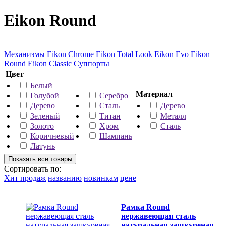
Eikon Round
Механизмы
Eikon Chrome
Eikon Total Look
Eikon Evo
Eikon
Round
Eikon Classic
Суппорты
Цвет
Белый
Материал
Голубой
Серебро
Дерево
Сталь
Дерево
Зеленый
Титан
Металл
Золото
Хром
Сталь
Коричневый
Шампань
Латунь
Сортировать по:
Хит продаж
названию
новинкам
цене
Рамка Round
нержавеющая сталь
натуральная зашкуреная