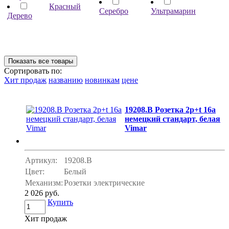
Красный
Серебро
Ультрамарин
Дерево
Сортировать по:
Хит продаж
названию
новинкам
цене
19208.B Розетка 2p+t 16a
немецкий стандарт, белая
Vimar
Артикул:
19208.B
Цвет:
Белый
Механизм:
Розетки электрические
2 026 руб.
Купить
Хит продаж