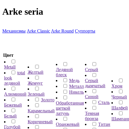
Arke seria
Механизмы
Arke Classic
Arke Round
Суппорты
Цвет
Metall
Ледяной
Серый
Желтый
total
блеск
look
Медь
Серый
ледяной
Жемчуг
дымчатый
Хром
Металл
Никель
Алюминий
Зеленый
Синий
Черный
Золото
Сталь
Обработанная
Бежевый
Шалфей
щеткой
Карамельный
латунь
Темная
Белый
бронза
Шампан
Коричневый
Оранжевый
Титан
Голубой