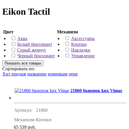
Eikon Tactil
Цвет
Механизм
Аква
Аксессуары
Белый бриллиант
Кнопки
Серый жемчуг
Накладки
Черный бриллиант
Управление
Сортировать по:
Хит продаж
названию
новинкам
цене
21860 6кнопок knx Vimar
Артикул:
21860
Механизм:
Кнопки
65 539 руб.