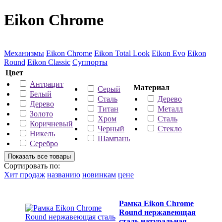
Eikon Chrome
Механизмы
Eikon Chrome
Eikon Total Look
Eikon Evo
Eikon
Round
Eikon Classic
Суппорты
Цвет
Антрацит
Материал
Серый
Белый
Сталь
Дерево
Дерево
Титан
Металл
Золото
Хром
Сталь
Коричневый
Черный
Стекло
Никель
Шампань
Серебро
Сортировать по:
Хит продаж
названию
новинкам
цене
Рамка Eikon Chrome
Round нержавеющая
сталь натуральная