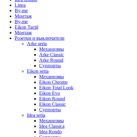
Linea
By-me
Монтаж
By-me
Eikon Tactil
Монтаж
Розетки и выключатели
Arke seria
Механизмы
Arke Classic
Arke Round
Суппорты
Eikon seria
Механизмы
Eikon Chrome
Eikon Total Look
Eikon Evo
Eikon Round
Eikon Classic
Суппорты
Idea seria
Механизмы
Idea Classica
Idea Rondo